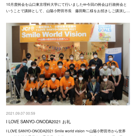
10月度例会を山口東京理科大学にて行いました✏️今回の例会は行政例会と
いうことで講師として、山陽小野田市長 藤田剛二様をお招きしご講演し…
2021.09.07 00:59
I LOVE SANYO-ONODA2021 お礼
I LOVE SANYO-ONODA2021 Smile world vision 〜山陽小野田市から世界